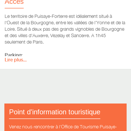
Accès
Le territoire de Puisaye-Forterre est idéalement situé à
l'Ouest de la Bourgogne, entre les vallées de l'Yonne et de la
Loire. Situé à deux pas des grands vignobles de Bourgogne
et des villes d'Auxerre, Vezelay et Sancerre. A 1h45
seulement de Paris.
Parking:
Lire plus...
Des places de parking sont à votre disposition autour
du musée (place de l'hôtel de ville, place du monument
au mort, derrière l'hôtel de ville)
Des places de parking pour camping car sont
proposés à 5 min à pied du musée (devant la grange)
Deux bornes de recharge pour véhicule électrique
disponibles à côté du musée
Accès en bus, en train, en avion:
toutes les informations.
Point d'information touristique
Venez nous rencontrer à l'Office de Tourisme Puisaye-