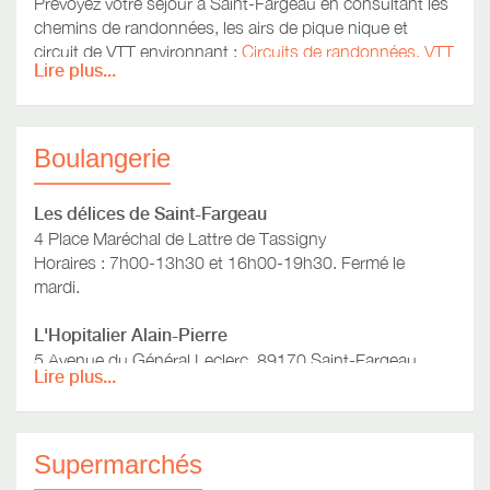
Prévoyez votre séjour à Saint-Fargeau en consultant les
chemins de randonnées, les airs de pique nique et
circuit de VTT environnant :
Circuits de randonnées, VTT
Lire plus...
Boulangerie
Les délices de Saint-Fargeau
4 Place Maréchal de Lattre de Tassigny
Horaires : 7h00-13h30 et 16h00-19h30. Fermé le
mardi.
L'Hopitalier Alain-Pierre
5 Avenue du Général Leclerc, 89170 Saint-Fargeau
Lire plus...
Pâtisserie Flechais
1 Rue des Lions
Horaires : 8h30-13h00 et 15h00-19h00. Fermé le lundi.
Supermarchés