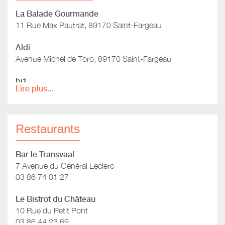
La Balade Gourmande
11 Rue Max Pautrat, 89170 Saint-Fargeau
Aldi
Avenue Michel de Toro, 89170 Saint-Fargeau
bi1
Lire plus...
Rue du Moulin de l'Arche, 89170 Saint-Fargeau
Restaurants
Bar le Transvaal
7 Avenue du Général Leclerc
03 86 74 01 27
Le Bistrot du Château
10 Rue du Petit Pont
03 86 44 23 69