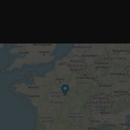
Le 30 avril 1877, l'Académie des sciences accepte un pli
cacheté sous le numéro 3109.
A l'inverse de Thomas Alva EDISON, Charles CROS se
trouve en dehors du monde industriel et scientifique. Il
ne possédera jamais les moyens financiers pour réaliser
un prototype et commercialiser son invention appelée
paléophone : la voix du passé.
Il meurt dans le dénuement le plus complet, le 9 août
1888 .
Thomas Alva EDISON : inventeur et industriel
américain
Pendant la révolution industrielle, au cours de la
seconde moitié du XIXè siècle, Thomas Alva EDISON
s'impose comme un inventeur, une figure emblématique
du rêve américain. Il incarne pleinement cette société
technicienne et pragmatique. Développant des
méthodes commerciales et industrielles notamment
dans la production en série, il crée un véritable empire.
On lui attribue des centaines d'inventions dont le