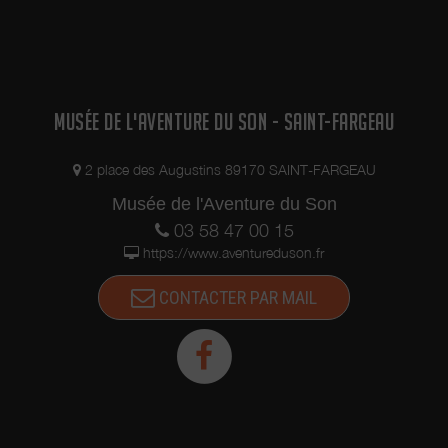
façon qu'une onde se propage à la surface de l'eau par
la communication d'un mouvement d'oscillation
verticale. In dictionnaire des Sciences Flammarion.
Les Précurseurs
MUSÉE DE L'AVENTURE DU SON - SAINT-FARGEAU
En 1807, un savant anglais, Thomas YOUNG invente un
dispositif qui enregistre les vibrations d'un diapason à la
2 place des Augustins 89170 SAINT-FARGEAU
surface d'un cylindre rotatif enduit de noir de fumée. Ce
Musée de l'Aventure du Son
principe devait permettre l'inscription et l'analyse des
sons.
03 58 47 00 15
Mais c'est le français Léon SCOTT de MARTINVILLE qui
https://www.aventureduson.fr
commence en 1854 des recherches sur la fixation des
sons. Le 26 janvier 1857, il dépose un brevet à
CONTACTER PAR MAIL
l'Académie des sciences décrivant le phonautographe.
Ce brevet définit « un procédé permettant d'écrire et de
dessiner au moyen du son et de multiplier
graphiquement les résultats obtenus en vue des
applications industrielles ». Cet appareil présentait des
caractéristiques proches du futur phonographe, mais
son application est limitée : il ne pouvait pas reproduire