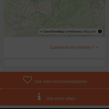
musique mécanique rassemblé par Michel Héliez et
présenté dans le musée du Phonographe et de la radio
à Lanobre. Cette acquisition sera déposé à Saint-
Fargeau favorisant ainsi l'émergence d'une collection
publique exceptionnelle en France et en Europe pour le
plus grand intérêt des visiteurs.
© OpenStreetMap Contributors |
MapLibre
L'Aventure du Son
Comment m'y rendre ? >
Le son
Le son est un des rares phénomènes physiques dont
l'explication a été présentée avec justesse par les
savants de l'Antiquité. Les grecs en s'appuyant sur les
vibrations des cordes des instruments de musiques
Voir mes recommandations
avaient saisi l'essentiel : le son est un phénomène
ondulatoire. Provoqué par le mouvement vibratoire initial
d'un corps (corde, membrane), il se propage de proche
Vos infos utiles
en proche dans l'espace environnant par la mise en
mouvement de tranches d'air successives de la même