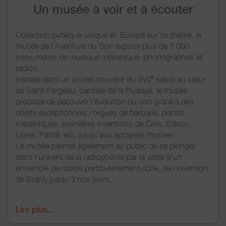
Un musée à voir et à écouter
Collection publique unique en Europe sur ce thème, le
musée de l'Aventure du Son expose plus de 1 000
instruments de musique mécanique, phonographes et
radios.
e
Installé dans un ancien couvent du XVII
siècle au cœur
de Saint-Fargeau, capitale de la Puisaye, le musée
propose de découvrir l'évolution du son grâce à des
objets exceptionnels : orgues de barbarie, pianos
mécaniques, premières inventions de Cros, Edison,
Lioret, Pathé, etc. jusqu’aux appareils Pioneer.
Le musée permet également au public de se plonger
dans l’univers de la radiophonie par la visite d’un
ensemble de radios particulièrement riche, de l’invention
de Branly jusqu’à nos jours.
Visite du musée de l'Aventure du Son :
Lire plus...
Démonstrations d'instruments de musique mécanique
(orgues de barbaries, orchestrions et pianolas) tous les