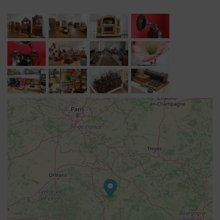
jours d'ouverture à 11h, 15h et 16h et 17h compris
dans le billet d'entré du musée.
Audioguides sur tablettes numériques disponibles en
français et en anglais. Pour les plus jeunes, le musée
propose une visite ludo-éducative sur des tablettes
numériques en français et en anglais.
L'histoire du musée et de sa collection :
La première collection du musée a été léguée en 1994
par M. Armand NOGUES, ancien maire de la commune
et industriel spécialisé dans le construction des
charpentes métalliques. Pierre BORDIER, maire de Saint
Fargeau jusqu'en 2008, s'est rapidement engagé à
libérer l'ancienne mairie pour accueillir la collection
devenue publique.
En 1995, le musée du phonographe est inauguré
exposant une première série d'appareils issu de la
collection NOGUES.
En 2000, le Conseil général de l'Yonne achète une
collection de phonographes, de radios, d'instruments de