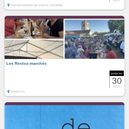
AOUT
TREIGNY-PERREUSE-SAINTE-COLOMBE
Les Restos-marchés
jusqu'au
30
AOUT
SAINPUITS