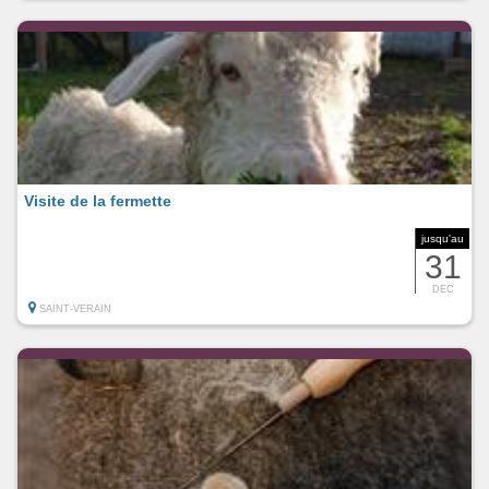
Visite de la fermette
jusqu'au
31
DEC
SAINT-VERAIN