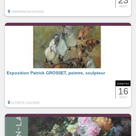
23
AOUT
TANNERRE-EN-PUISAYE
Exposition Patrick GROSSET, peintre, sculpteur
jusqu'au
16
AOUT
LA FERTE-LOUPIERE