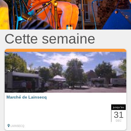
Cette semaine
Marché de Lainsecq
jusqu'au
31
DEC
LAINSECQ