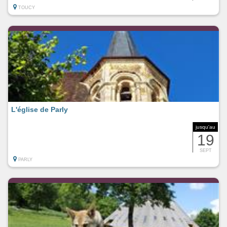
TOUCY
L'église de Parly
jusqu'au
19
SEPT
PARLY