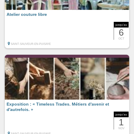
Atelier couture libre
jusqu'au
6
OCT
SAINT-SAUVEUR-EN-PUISAYE
Exposition : « Timeless Trades. Métiers d'avenir et
d'autrefois. »
jusqu'au
1
NOV
SAINT-SAUVEUR-EN-PUISAYE