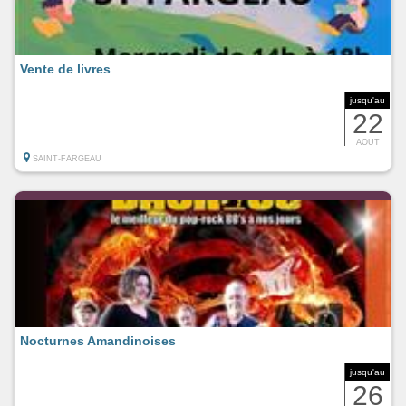
Vente de livres
jusqu'au
22
AOUT
SAINT-FARGEAU
Nocturnes Amandinoises
jusqu'au
26