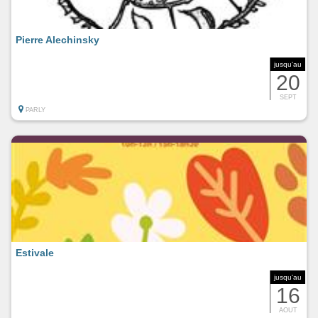
Pierre Alechinsky
jusqu'au
20
SEPT
PARLY
Estivale
jusqu'au
16
AOUT