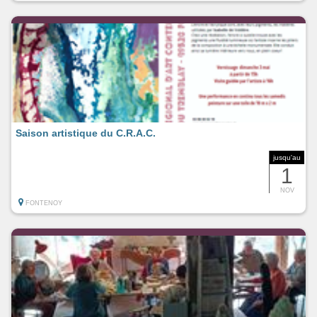
Saison artistique du C.R.A.C.
jusqu'au
1
NOV
FONTENOY