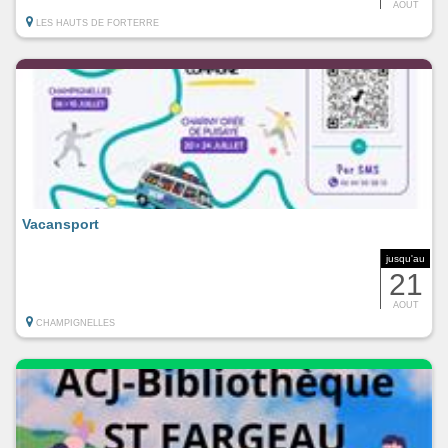
AOUT
LES HAUTS DE FORTERRE
Vacansport
jusqu'au
21
AOUT
CHAMPIGNELLES