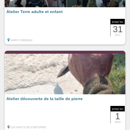
Atelier Terre adulte et enfant
jusqu'au
31
OCT
SAINT-FARGEAU
Atelier découverte de la taille de pierre
jusqu'au
1
NOV
LES HAUTS DE FORTERRE