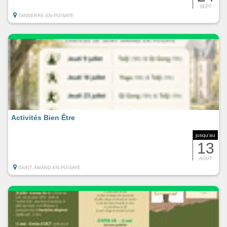
SEPT
TANNERRE-EN-PUISAYE
Activités Bien Être
jusqu'au
13
AOUT
SAINT-AMAND-EN-PUISAYE