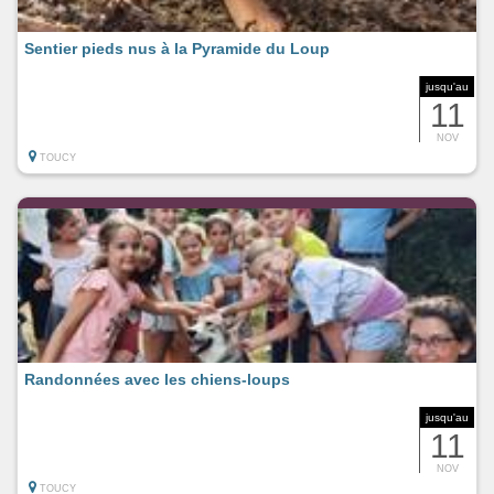
Sentier pieds nus à la Pyramide du Loup
jusqu'au
11
NOV
TOUCY
Randonnées avec les chiens-loups
jusqu'au
11
NOV
TOUCY