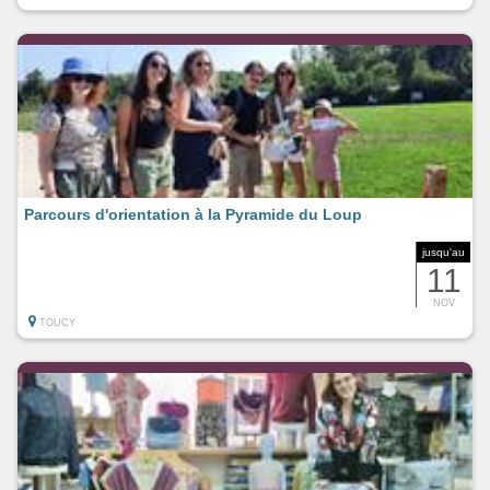
Parcours d'orientation à la Pyramide du Loup
jusqu'au
11
NOV
TOUCY