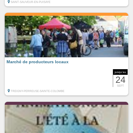
SAINT-SAUVEUR-EN-PUISAYE
Marché de producteurs locaux
jusqu'au
24
SEPT
TREIGNY-PERREUSE-SAINTE-COLOMBE