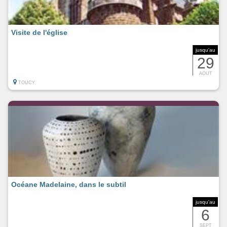
Visite de l'église
jusqu'au
29
AOUT
TOUCY
Océane Madelaine, dans le subtil
jusqu'au
6
SEPT