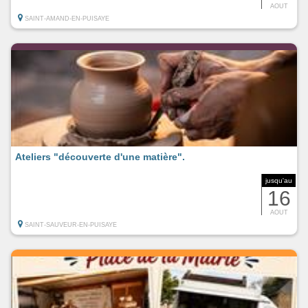
AOUT
SAINT-AMAND-EN-PUISAYE
Ateliers "découverte d'une matière".
jusqu'au
16
AOUT
SAINT-SAUVEUR-EN-PUISAYE